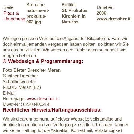
Bildname:
Bildtitel:
Seite:
Urheber:
naturns-st-
St. Prokulus
Plaus &
2006
prokulus-
Kirchlein in
Umgebung
www.drescher.it
002.jpg
Naturns
Wir legen grossen Wert auf die Angabe der Bildautoren. Falls wir
doch einmal jemanden vergessen haben sollten, so bitten wir Sie
uns das mitzuteilen. Wir werden den Fehler dann so schnell wie
möglich beheben.
© Webdesign & Programmierung:
Foto Dieter Drescher Meran
Günther Drescher
Schallhofweg 4a
I-39012 Meran (BZ)
E-Mail:
Homepage:
www.drescher.it
Mwst-Nr.: 02208400214
Rechtlicher Hinweis/Haftungsausschluss:
Wir sind darum bemüht, auf dieser Webseite vollständige und
richtige Informationen zur Verfügung zu stellen. Trotzdem können
wir keine Haftung für die Aktualität, Korrektheit, Vollständigkeit