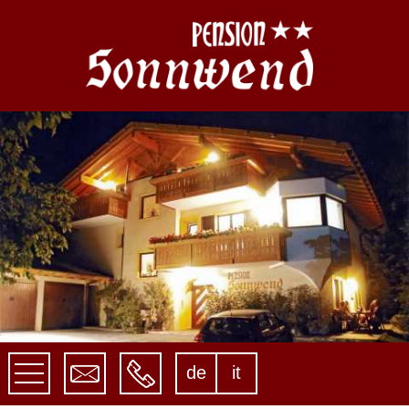
de
it