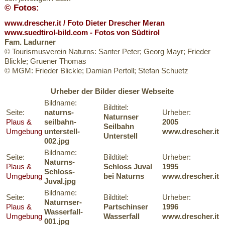
© Fotos:
www.drescher.it / Foto Dieter Drescher Meran
www.suedtirol-bild.com - Fotos von Südtirol
Fam. Ladurner
© Tourismusverein Naturns: Santer Peter; Georg Mayr; Frieder
Blickle; Gruener Thomas
© MGM: Frieder Blickle; Damian Pertoll; Stefan Schuetz
Urheber der Bilder dieser Webseite
Bildname:
Bildtitel:
Seite:
naturns-
Urheber:
Naturnser
Plaus &
seilbahn-
2005
Seilbahn
Umgebung
unterstell-
www.drescher.it
Unterstell
002.jpg
Bildname:
Seite:
Bildtitel:
Urheber:
Naturns-
Plaus &
Schloss Juval
1995
Schloss-
Umgebung
bei Naturns
www.drescher.it
Juval.jpg
Bildname:
Seite:
Bildtitel:
Urheber:
Naturnser-
Plaus &
Partschinser
1996
Wasserfall-
Umgebung
Wasserfall
www.drescher.it
001.jpg